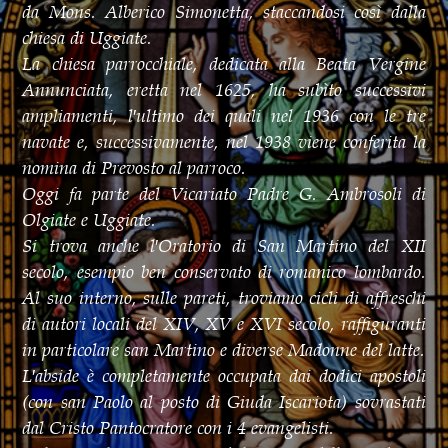
da Mons. Alberico Simonetta, staccandosi così dalla
chiesa di Uggiate.
La chiesa parrocchiale, dedicata alla Beata Vergine
Annunciata, eretta nel 1625, ha subìto successivi
ampliamenti, l′ultimo dei quali nel 1936 con le tre
navate e, successivamente, nel 1938 viene conferita la
nomina di Prevosto al parroco.
Oggi fa parte del Vicariato Padre G. Ambrosoli di
Olgiate e Uggiate.
Si trova anche l′Oratorio di San Martino del XII
secolo, esempio ben conservato di romanico lombardo.
Al suo interno, sulle pareti, troviamo cicli di affreschi
di autori locali del XIV, XV e XVI secolo, raffiguranti
in particolare san Martino e diverse Madonne del latte.
L′abside è completamente occupata dai dodici apostoli
(con san Paolo al posto di Giuda Iscariota) sovrastati
dal Cristo Pantocratore con i 4 evangelisti.