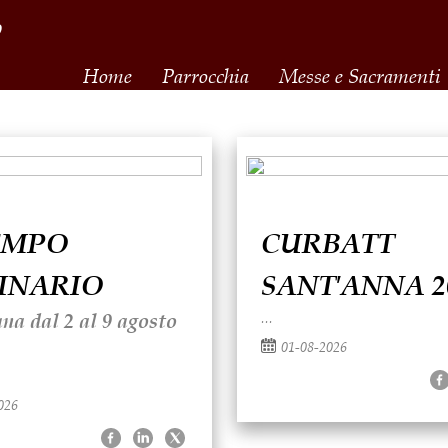
o
Home
Parrocchia
Messe e Sacramenti
TEMPO
CURBATT
INARIO
SANT′ANNA 2
...
na dal 2 al 9 agosto
01-08-2026
026