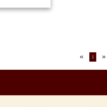
«
»
1